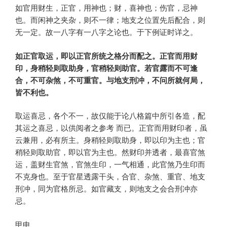
如官用财生，正官，用神也；财，喜神也；伤官，忌神
也。而闲神之夹杂，则不一律；地支之位置先后配合，则
无一定。故一八字有一八字之论也。于下例证时详之。
如正官取运，即以正官所统之格分而配之。正官而用财
印，身稍轻则取助身，官稍轻则助官。若官露而不可逢
合，不可杂煞，不可重官。与地支刑冲，不问所就何局，
皆不利也。
取运喜忌，各个不一，故仅能于论八格篇中所引各造，配
其运之喜忌，以供阅者之参考 而已。正官而用财印者，虽
云兼用，必有所主。身稍轻则取助身，即以印为主也；官
稍轻则取助官，即以官为主也。然财印并透者，最喜官煞
运，盖财生官煞，官煞生印，一气相通，此官煞乃生印而
不克身也。至于官星透露干头，合官、杂煞、重官、地支
刑冲，同为官格所忌。如官藏支，则地支之会合刑冲亦
忌。
甲申