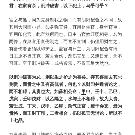
君，在家有亲，刑冲破害，以下犯上，乌乎可乎？
官之与煞，同为克身制我之物，而有阴阳配合之不同，故
其用大同而小异。如身强官轻，宜用财生官，身弱官重，
宜用印化官，此官煞所同也。日主与官煞旺弱相等，名为
两停，在煞宜用食伤制之，而官不宜制，仍须用财生之，
有食伤者更须以印护之。盖官与日主，为阴阳配合有情，
日主原不畏其克，若见食伤，既伤官星，又泄日元，为不
可耳。至于刑冲破害，成格皆忌，不仅官星为然也。
以刑冲破害为忌，则以生之护之为喜矣。存其喜而去其忌
则贵，而贵之中又有高低者，何也？以财印并透者论之，
两不相碍，其贵也大。如薛相公命，
甲
申、壬申、乙巳，
戊寅，壬印戊财，以乙隔之，水与土不相碍，故为大贵。
若壬戌、丁未、戊甲、乙卯，杂气正官，透干会支，最为
贵格，而壬财丁印，二者相合，仍以孤官无辅论，所以不
上七品。
存喜去忌，即《神峰》病药之说，诚不易之论也。贵之高