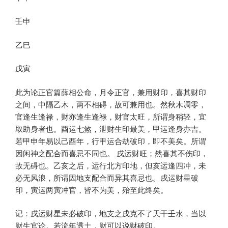
壬申
乙巳
戊寅
此为论正官篇薛相公命，月令正官，兼用财印，喜其财印
之间，中隔乙木，两不相碍，故可兼用也。然秋木凋零，
官逢生逢禄，财亦逢生逢禄，财官太旺，所谓身稍轻，宜
取助身者也。酉运七煞，泄财生印最美，甲运逢身亦吉。
若甲申年易以己酉年，行甲运合劫破印，即不美矣。所谓
因闲神之配合而喜忌不同也。 戌运财旺；然喜其不伤印，
故无碍也。乙亥之后，运行北方印地，但亥运逢四冲，未
必无风浪，所谓因地支配合而异其喜忌也。戌运财星破
印，寅运两寅冲官，皆不为美，殆至此终矣。
记：戌运财星未必破印，地支之戌克不了天干壬水，当以
财生官论。若流年透土，财可以说财破印。