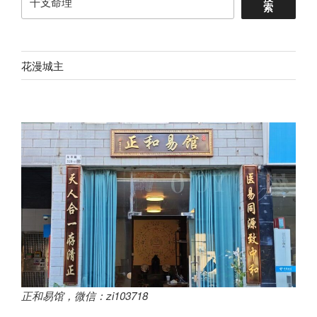
索
花漫城主
正和易馆，微信：zi103718