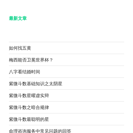
最新文章
如何找五黄
梅西能否卫冕世界杯？
八字看结婚时间
紫微斗数基础知识之太阴星
紫微斗数星曜虚实辩
紫微斗数之暗合规律
紫微斗数最聪明的星
命理咨询服务中常见问题的回答