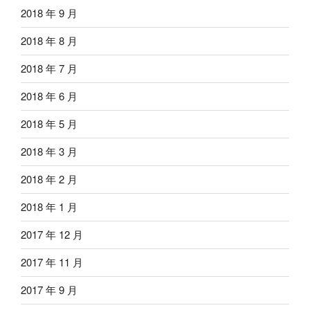
2018 年 9 月
2018 年 8 月
2018 年 7 月
2018 年 6 月
2018 年 5 月
2018 年 3 月
2018 年 2 月
2018 年 1 月
2017 年 12 月
2017 年 11 月
2017 年 9 月