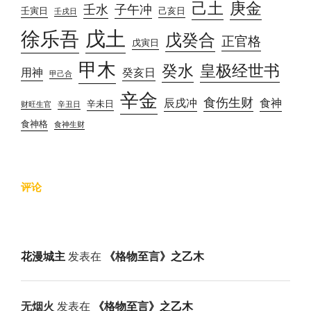
己土
庚金
壬水
子午冲
壬寅日
己亥日
壬戌日
戊土
徐乐吾
戊癸合
正官格
戊寅日
甲木
癸水
皇极经世书
用神
癸亥日
甲己合
辛金
食伤生财
辰戌冲
食神
辛未日
财旺生官
辛丑日
食神格
食神生财
评论
花漫城主
发表在
《格物至言》之乙木
无烟火
发表在
《格物至言》之乙木