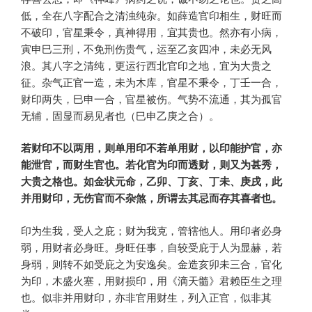
低，全在八字配合之清浊纯杂。如薛造官印相生，财旺而
不破印，官星秉令，真神得用，宜其贵也。然亦有小病，
寅申巳三刑，不免刑伤贵气，运至乙亥四冲，未必无风
浪。其八字之清纯，更运行西北官印之地，宜为大贵之
征。杂气正官一造，未为木库，官星不秉令，丁壬一合，
财印两失，巳申一合，官星被伤。气势不流通，其为孤官
无辅，固显而易见者也（巳申乙庚之合）。
若财印不以两用，则单用印不若单用财，以印能护官，亦
能泄官，而财生官也。若化官为印而透财，则又为甚秀，
大贵之格也。如金状元命，乙卯、丁亥、丁未、庚戌，此
并用财印，无伤官而不杂煞，所谓去其忌而存其喜者也。
印为生我，受人之庇；财为我克，管辖他人。用印者必身
弱，用财者必身旺。身旺任事，自较受庇于人为显赫，若
身弱，则转不如受庇之为安逸矣。金造亥卯未三合，官化
为印，木盛火塞，用财损印，用《滴天髓》君赖臣生之理
也。似非并用财印，亦非官用财生，列入正官，似非其