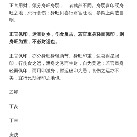
正官用财，须分身旺身弱，二者截然不同。身弱喜印绶身
旺之地，忌行食伤；身旺则喜行财官旺地，参阅上两造自
明。
正官佩印，运喜财乡，伤食反吉。若官重身轻而佩印，则
身旺为宜，不必财运也。
正官佩印，亦分身旺身轻两节。身旺印重，运喜财星损
印，行伤食之运，泄身之秀而生财，自为美运；若官重身
轻而佩印，而用印滋身，财运破印为忌，食伤之运亦不
美，宜行比劫禄印之地也。
乙卯
丁
亥
丁未
庚戌