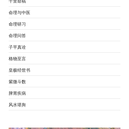
千里命稿
命理与中医
命理研习
命理问答
子平真诠
格物至言
皇极经世书
紫微斗数
脾胃疾病
风水堪舆