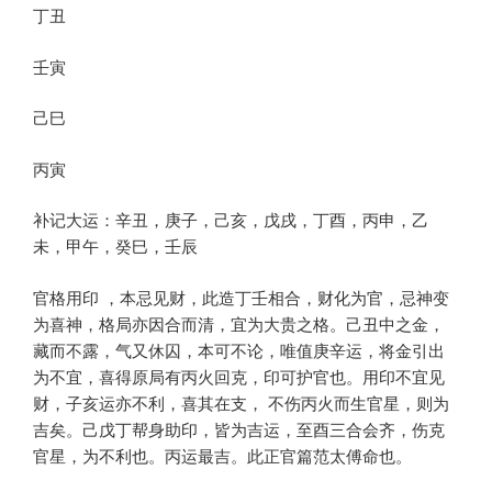
丁丑
壬寅
己巳
丙寅
补记大运：辛丑，庚子，己亥，戊戌，丁酉，丙申，乙
未，甲午，癸巳，壬辰
官格用印 ，本忌见财，此造丁壬相合，财化为官，忌神变
为喜神，格局亦因合而清，宜为大贵之格。己丑中之金，
藏而不露，气又休囚，本可不论，唯值庚辛运，将金引出
为不宜，喜得原局有丙火回克，印可护官也。用印不宜见
财，子亥运亦不利，喜其在支， 不伤丙火而生官星，则为
吉矣。己戊丁帮身助印，皆为吉运，至酉三合会齐，伤克
官星，为不利也。丙运最吉。此正官篇范太傅命也。