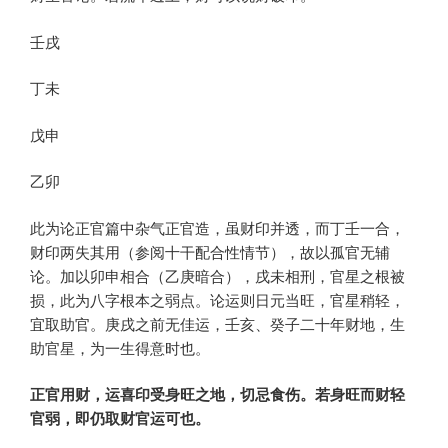
壬戌
丁未
戊申
乙卯
此为论正官篇中杂气正官造，虽财印并透，而丁壬一合，
财印两失其用（参阅十干配合性情节），故以孤官无辅
论。加以卯申相合（乙庚暗合），戌未相刑，官星之根被
损，此为八字根本之弱点。论运则日元当旺，官星稍轻，
宜取助官。庚戌之前无佳运，壬亥、癸子二十年财地，生
助官星，为一生得意时也。
正官用财，运喜印受身旺之地，切忌食伤。若身旺而财轻
官弱，即仍取财官运可也。