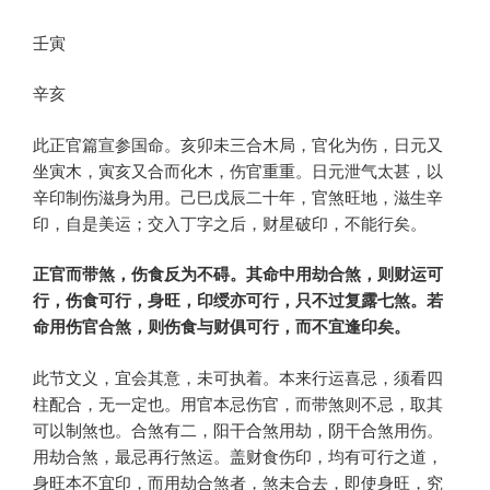
壬寅
辛亥
此正官篇宣参国命。亥卯未三合木局，官化为伤，日元又
坐寅木，寅亥又合而化木，伤官重重。日元泄气太甚，以
辛印制伤滋身为用。己巳戊辰二十年，官煞旺地，滋生辛
印，自是美运；交入丁字之后，财星破印，不能行矣。
正官而带煞，伤食反为不碍。其命中用劫合煞，则财运可
行，伤食可行，身旺，印绶亦可行，只不过复露七煞。若
命用伤官合煞，则伤食与财俱可行，而不宜逢印矣。
此节文义，宜会其意，未可执着。本来行运喜忌，须看四
柱配合，无一定也。用官本忌伤官，而带煞则不忌，取其
可以制煞也。合煞有二，阳干合煞用劫，阴干合煞用伤。
用劫合煞，最忌再行煞运。盖财食伤印，均有可行之道，
身旺本不宜印，而用劫合煞者，煞未合去，即使身旺，究