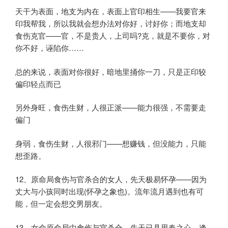
天干为表面，地支为内在，表面上官印相生——我要官来
印我帮我，所以我就会想办法对你好，讨好你；而地支却
食伤克官——官，不是贵人，上司吗?克，就是不要你，对
你不好，诬陷你……
总的来说，表面对你很好，暗地里捅你一刀，只是正印较
偏印轻点而已
另外身旺，食伤生财，人很正派——能力很强，不需要走
偏门
身弱，食伤生财，人很邪门——想赚钱，但没能力，只能
想歪路。
12、原命局食伤与官杀合的女人，先天极易怀孕——因为
丈大与小孩同时出现(怀孕之象也)。流年流月遇到也有可
能，但一定会想交男朋友。
13、女命原命局中食伤与官杀合，先天已具思春之心，逢