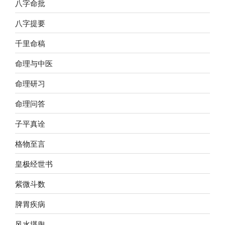
八字命批
八字提要
千里命稿
命理与中医
命理研习
命理问答
子平真诠
格物至言
皇极经世书
紫微斗数
脾胃疾病
风水堪舆