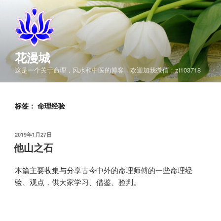
跳
至
内
容
花漫城
这是一个关于命理，风水和中医的博客，欢迎加我微信：zi103718
标签：
命理经验
发
2019年1月27日
布
他山之石
于
本篇主要收集与分享古今中外的命理师傅的一些命理经
验、观点，供大家学习、借鉴、验判。