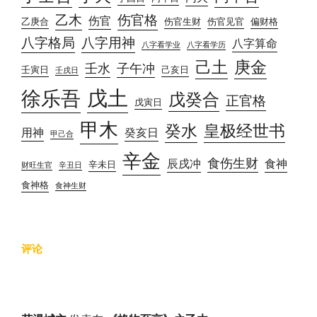
乙木
伤官格
伤官
乙庚合
伤官生财
伤官见官
偏财格
八字格局
八字用神
八字算命
八字看学业
八字看学历
己土
庚金
壬水
子午冲
壬寅日
己亥日
壬戌日
戊土
徐乐吾
戊癸合
正官格
戊寅日
甲木
癸水
皇极经世书
用神
癸亥日
甲己合
辛金
食伤生财
辰戌冲
食神
辛未日
财旺生官
辛丑日
食神格
食神生财
评论