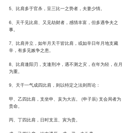
5、比肩多于官杀，呈三比一之势者，夫妻少情。
6、天干见比肩、又见劫财者，感情丰富，但多遇争夫之
事。
7、比肩并立，如年月天干皆比肩，或如辛日年月地支藏
辛，有多见嫉争之患。
8、比肩逢阳刃，支逢刑冲，遇不测之灾，在年为轻，在月
为重。
9、天干一气成四比肩，则以特定之法则而论：
甲、乙四比肩，支坐申、亥为大吉。 (申子辰) 支会局者为
贵命。
丙、丁四比肩，日时支丑、寅为贵。