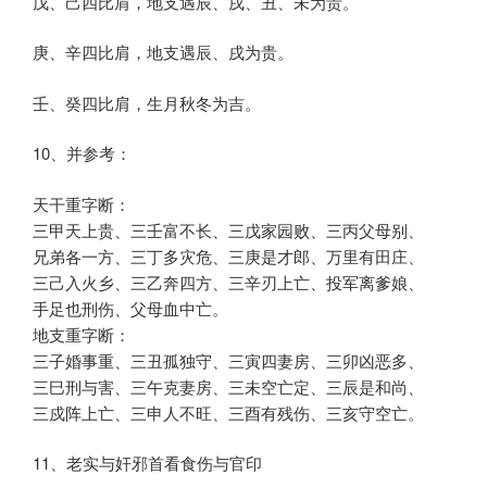
戊、己四比肩，地支遇辰、戌、丑、未为贵。
庚、辛四比肩，地支遇辰、戌为贵。
壬、癸四比肩，生月秋冬为吉。
10、并参考：
天干重字断：
三甲天上贵、三壬富不长、三戊家园败、三丙父母别、
兄弟各一方、三丁多灾危、三庚是才郎、万里有田庄、
三己入火乡、三乙奔四方、三辛刃上亡、投军离爹娘、
手足也刑伤、父母血中亡。
地支重字断：
三子婚事重、三丑孤独守、三寅四妻房、三卯凶恶多、
三巳刑与害、三午克妻房、三未空亡定、三辰是和尚、
三戍阵上亡、三申人不旺、三酉有残伤、三亥守空亡。
11、老实与奸邪首看食伤与官印