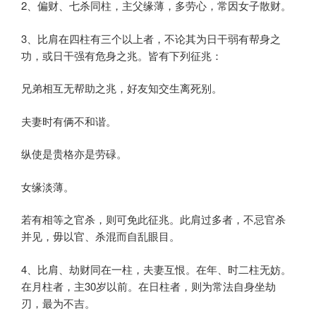
2、偏财、七杀同柱，主父缘薄，多劳心，常因女子散财。
3、比肩在四柱有三个以上者，不论其为日干弱有帮身之
功，或日干强有危身之兆。皆有下列征兆：
兄弟相互无帮助之兆，好友知交生离死别。
夫妻时有俩不和谐。
纵使是贵格亦是劳碌。
女缘淡薄。
若有相等之官杀，则可免此征兆。此肩过多者，不忌官杀
并见，毋以官、杀混而自乱眼目。
4、比肩、劫财同在一柱，夫妻互恨。在年、时二柱无妨。
在月柱者，主30岁以前。在日柱者，则为常法自身坐劫
刃，最为不吉。