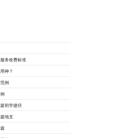
测服务收费标准
喜用神？
批范例
范例
充篇初学捷径
充篇地支
行篇