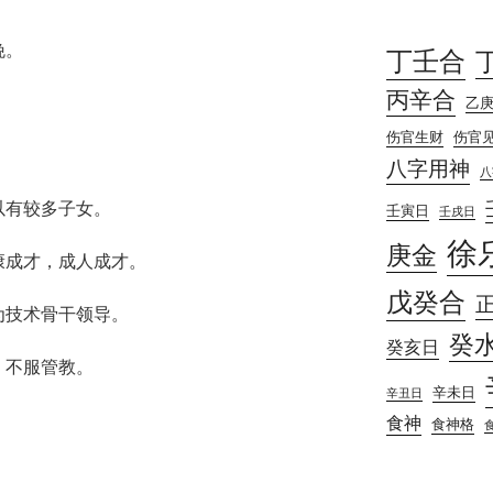
晚。
丁壬合
丙辛合
乙
伤官生财
伤官
八字用神
八
以有较多子女。
壬寅日
壬戌日
徐
庚金
康成才，成人成才。
戊癸合
为技术骨干领导。
癸
癸亥日
，不服管教。
辛未日
辛丑日
食神
食神格