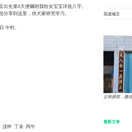
宝出生第3天便嘱咐我给女宝宝详批八字。
批分享到这里，供大家研究学习。
花漫城主
日 午时。
正和易馆，微信：z
最新文章
 戊申 丁未 丙午