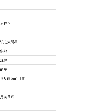
世界杯？
间
知识之太阴星
虚实辩
合规律
明的星
中常见问题的回答
春
只是美且贱
析