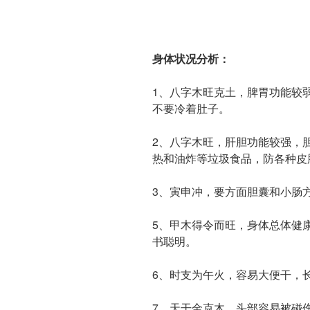
身体状况分析：
1、八字木旺克土，脾胃功能较
不要冷着肚子。
2、八字木旺，肝胆功能较强，
热和油炸等垃圾食品，防各种皮
3、寅申冲，要方面胆囊和小肠
5、甲木得令而旺，身体总体健
书聪明。
6、时支为午火，容易大便干，
7、天干金克木，头部容易被碰