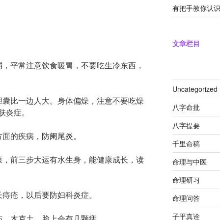
有把手教你认
文章栏目
弱，平常注意饮食暖胃，不要吃生冷东西，
Uncategorized
胆囊比一边人大。身体偏燥，注意不要吃燥
八字命批
肤炎症。
八字提要
方面的疾病，防阑尾炎。
千里命稿
康，前三步大运有水生身，能健康成长，读
命理与中医
命理研习
长痔疮，以后要防妇科炎症。
命理问答
子平真诠
伤。木克土，脸上会有几颗痣。