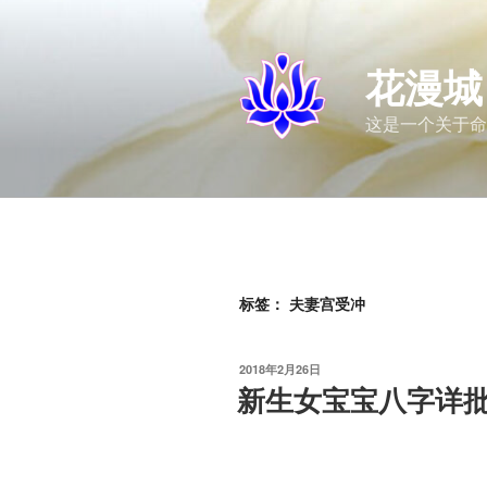
跳
至
内
花漫城
容
这是一个关于命
标签：
夫妻宫受冲
发
2018年2月26日
布
新生女宝宝八字详
于