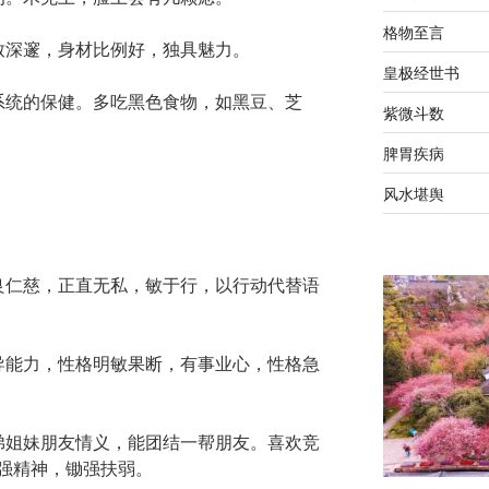
格物至言
致深邃，身材比例好，独具魅力。
皇极经世书
系统的保健。多吃黑色食物，如黑豆、芝
紫微斗数
脾胃疾病
风水堪舆
良仁慈，正直无私，敏于行，以行动代替语
导能力，性格明敏果断，有事业心，性格急
弟姐妹朋友情义，能团结一帮朋友。喜欢竞
强精神，锄强扶弱。