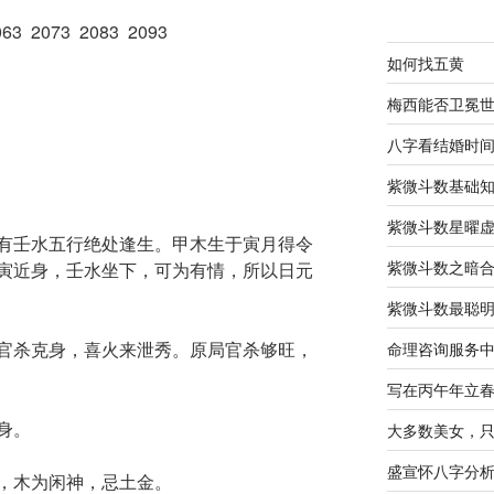
63 2073 2083 2093
如何找五黄
梅西能否卫冕
八字看结婚时
紫微斗数基础
紫微斗数星曜
有壬水五行绝处逢生。甲木生于寅月得令
紫微斗数之暗
寅近身，壬水坐下，可为有情，所以日元
紫微斗数最聪
官杀克身，喜火来泄秀。原局官杀够旺，
命理咨询服务
写在丙午年立
身。
大多数美女，
盛宣怀八字分
，木为闲神，忌土金。