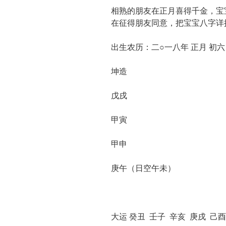
相熟的朋友在正月喜得千金，宝
在征得朋友同意，把宝宝八字详
出生农历：二○一八年 正月 初六
坤造
戊戌
甲寅
甲申
庚午（日空午未）
大运 癸丑 壬子 辛亥 庚戌 己酉