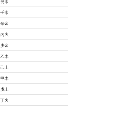
之癸水
之壬水
之辛金
之丙火
之庚金
之乙木
之己土
之甲木
之戊土
之丁火