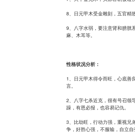
8、日元甲木受金雕刻，五官精
9、八字水弱，要注意肾和膀胱
麻、木耳等。
性格状况分析：
1、日元甲木得令而旺，心底善
言。
2、八字七杀近克，很有号召领
躁，有恩必报，也容易记仇。
3、比劫旺，行动力强，重视兄
争，好胜心强，不服输，自立自