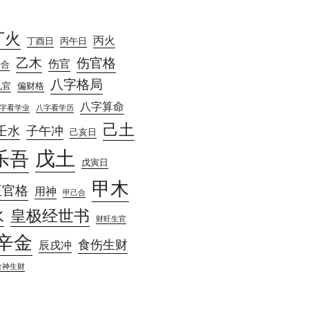
丁火
丙火
丁酉日
丙午日
乙木
伤官格
伤官
庚合
八字格局
见官
偏财格
八字算命
字看学业
八字看学历
己土
壬水
子午冲
己亥日
戊土
乐吾
戊寅日
甲木
正官格
用神
甲己合
水
皇极经世书
财旺生官
辛金
食伤生财
辰戌冲
食神生财