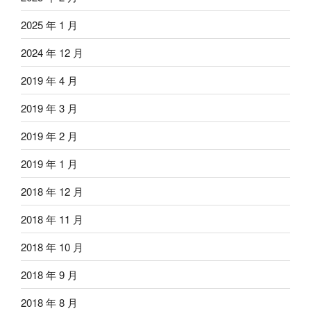
2025 年 1 月
2024 年 12 月
2019 年 4 月
2019 年 3 月
2019 年 2 月
2019 年 1 月
2018 年 12 月
2018 年 11 月
2018 年 10 月
2018 年 9 月
2018 年 8 月