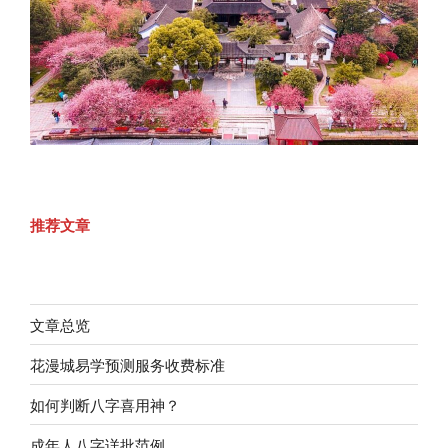
推荐文章
文章总览
花漫城易学预测服务收费标准
如何判断八字喜用神？
成年人八字详批范例