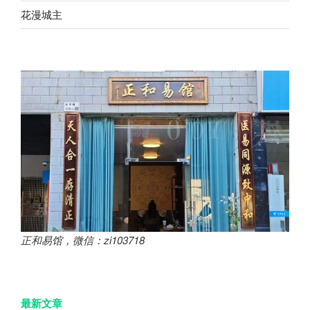
花漫城主
正和易馆，微信：zi103718
最新文章