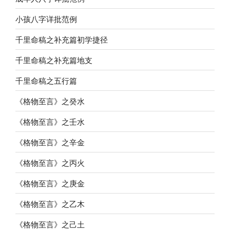
小孩八字详批范例
千里命稿之补充篇初学捷径
千里命稿之补充篇地支
千里命稿之五行篇
《格物至言》之癸水
《格物至言》之壬水
《格物至言》之辛金
《格物至言》之丙火
《格物至言》之庚金
《格物至言》之乙木
《格物至言》之己土