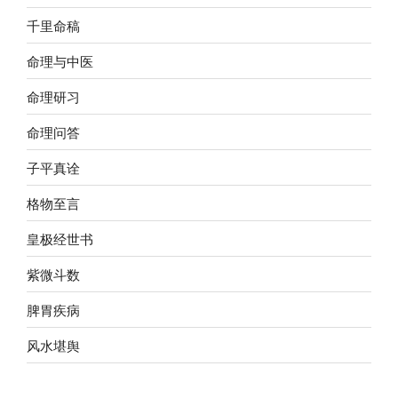
千里命稿
命理与中医
命理研习
命理问答
子平真诠
格物至言
皇极经世书
紫微斗数
脾胃疾病
风水堪舆