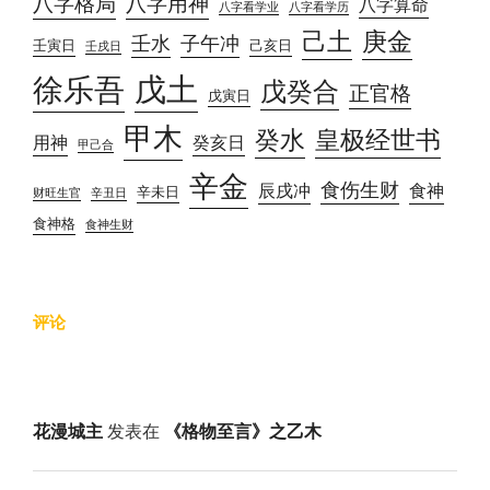
八字格局
八字用神
八字算命
八字看学业
八字看学历
己土
庚金
壬水
子午冲
壬寅日
己亥日
壬戌日
戊土
徐乐吾
戊癸合
正官格
戊寅日
甲木
癸水
皇极经世书
用神
癸亥日
甲己合
辛金
食伤生财
辰戌冲
食神
辛未日
财旺生官
辛丑日
食神格
食神生财
评论
花漫城主
发表在
《格物至言》之乙木