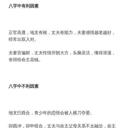
八字
中
有利因素
正官高透，地支有根，丈夫有能力，夫妻感情越老越好，
经常出双入对。
夫妻宫偏财，丈夫性情开朗大方，头脑灵活，懂得浪漫，
舍得给命主花钱。
八字
中
不利因素
地支巳酉合，青少年的恋情会被人横刀夺爱。
卯酉冲，卯申暗合，丈夫与命主父母关系不太融洽，命主