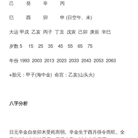
己 癸 辛 丙
巳 酉 卯 申 (日空午、未)
大运 甲戌 乙亥 丙子 丁丑 戊寅 己卯 庚辰 辛巳
岁数 5 15 25 35 45 55 65 75
年份 1993 2003 2013 2023 2033 2043 2053 2063
※胎元：甲子(海中金) 命宫：乙亥(山头火)
八字分析
日元辛金自坐卯木受耗而弱。辛金生于酉月得令而旺。全