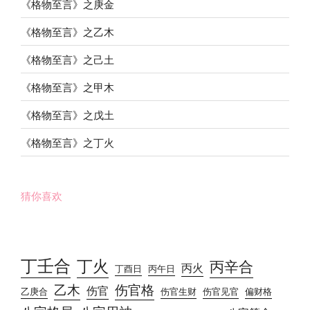
《格物至言》之庚金
《格物至言》之乙木
《格物至言》之己土
《格物至言》之甲木
《格物至言》之戊土
《格物至言》之丁火
猜你喜欢
丁壬合
丁火
丙辛合
丙火
丁酉日
丙午日
乙木
伤官格
伤官
乙庚合
伤官生财
伤官见官
偏财格