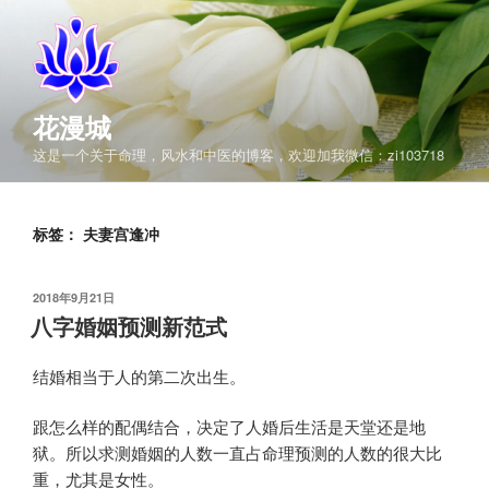
跳
至
内
容
花漫城
这是一个关于命理，风水和中医的博客，欢迎加我微信：zi103718
标签：
夫妻宫逢冲
发
2018年9月21日
布
八字婚姻预测新范式
于
结婚相当于人的第二次出生。
跟怎么样的配偶结合，决定了人婚后生活是天堂还是地
狱。所以求测婚姻的人数一直占命理预测的人数的很大比
重，尤其是女性。