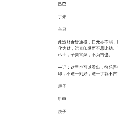
己巳
丁未
辛丑
此造财食皆通根，日元亦不弱，
化为财，运喜印绶而不忌比劫。
己土，子癸官煞，不为吉也。
—记：这里也可以看出，徐乐吾
印，不透干则好，透干了就不吉
庚子
甲申
庚子