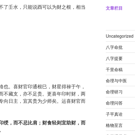
不了壬水，只能说酉可以为财之根，相当
文章栏目
Uncategorized
八字命批
八字提要
千里命稿
命理与中医
格也。喜财官印通根巳，财星得禄于午，
命理研习
而不藏支，亦不足贵。更喜年印时财，两
专向日主，宜其贵为少师矣。运喜财官而
命理问答
子平真诠
印绶，而不忌比肩；财食轻则宜助财，而
格物至言
。