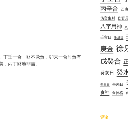
丙辛合
乙
伤官生财
伤官
八字用神
八
壬寅日
壬戌日
徐
庚金
。丁壬一合，财不党煞，卯未一合时煞有
戊癸合
美，丙丁财地非吉。
癸
癸亥日
辛未日
辛丑日
食神
食神格
评论