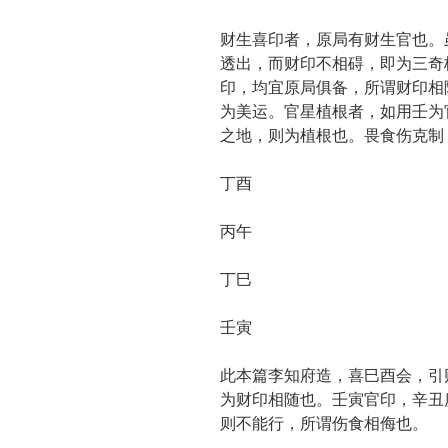
财生喜印者，原局有财生官也。
透出，而财印不相碍，即为三奇
印，均宜原局俱备，所谓财印相
为美运。官星植根者，如用壬为
之地，则为植根也。畏食伤克制
丁酉
丙午
丁巳
壬寅
此本篇李知府造，喜巳酉会，引
为财印相随也。壬寅官印，辛丑
则不能行，所谓伤食相侮也。