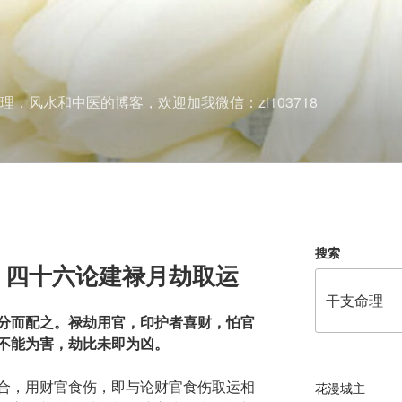
理，风水和中医的博客，欢迎加我微信：zi103718
搜索
》四十六论建禄月劫取运
分而配之。禄劫用官，印护者喜财，怕官
不能为害，劫比未即为凶。
合，用财官食伤，即与论财官食伤取运相
花漫城主