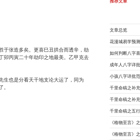
推荐文章
文章总览
花漫城易学预
胜于张造多矣。更喜巳丑拱合而透辛，劫
如何判断八字
丁卯丙寅二十年劫印之地最美。乙甲克去
成年人八字详
小孩八字详批
先生也是分看天干地支论大运了，同为
了。
千里命稿之补
千里命稿之补
千里命稿之五
《格物至言》
《格物至言》