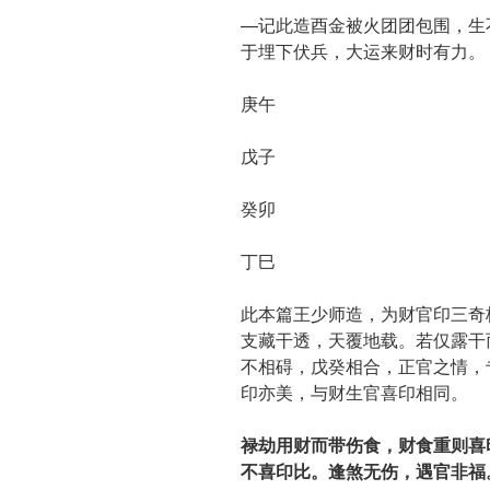
—记此造酉金被火团团包围，生
于埋下伏兵，大运来财时有力。
庚午
戊子
癸卯
丁巳
此本篇王少师造，为财官印三奇
支藏干透，天覆地载。若仅露干
不相碍，戊癸相合，正官之情，
印亦美，与财生官喜印相同。
禄劫用财而带伤食，财食重则喜
不喜印比。逢煞无伤，遇官非福